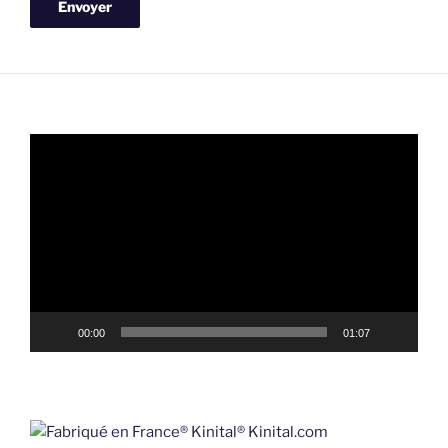
Lecteur
vidéo
00:00
01:07